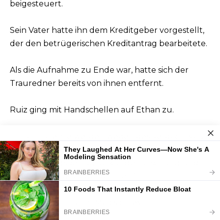
beigesteuert.
Sein Vater hatte ihn dem Kreditgeber vorgestellt,
der den betrügerischen Kreditantrag bearbeitete.
Als die Aufnahme zu Ende war, hatte sich der
Trauredner bereits von ihnen entfernt.
Ruiz ging mit Handschellen auf Ethan zu.
„Ethan Hale, Sie werden wegen des Verdachts auf
Identitätsdiebstahl, versuchten
Überweisungsbetrug, Urkundenfälschung und
Verschwörung festgenommen.“
Der Hilfssheriff nahm Madison fest.