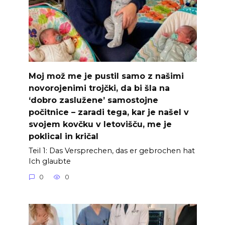
Moj mož me je pustil samo z našimi
novorojenimi trojčki, da bi šla na
‘dobro zaslužene’ samostojne
počitnice – zaradi tega, kar je našel v
svojem kovčku v letovišču, me je
poklical in kričal
Teil 1: Das Versprechen, das er gebrochen hat
Ich glaubte
0
0