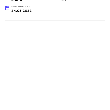
editor
50
PUBLISHED BY
24.03.2022