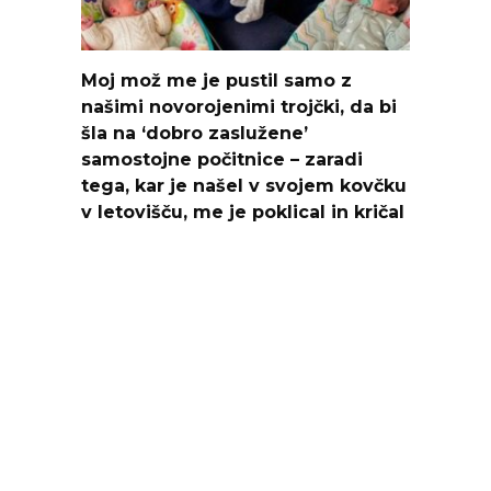
Moj mož me je pustil samo z
našimi novorojenimi trojčki, da bi
šla na ‘dobro zaslužene’
samostojne počitnice – zaradi
tega, kar je našel v svojem kovčku
v letovišču, me je poklical in kričal