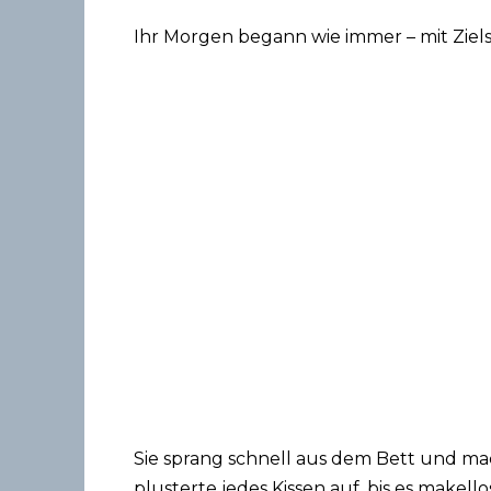
Ihr Morgen begann wie immer – mit Ziels
Sie sprang schnell aus dem Bett und mac
plusterte jedes Kissen auf, bis es makello