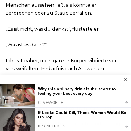
Menschen aussehen ließ, als könnte er
zerbrechen oder zu Staub zerfallen.
„Es ist nicht, was du denkst“, flüsterte er.
„Was ist es dann?“
Ich trat näher, mein ganzer Körper vibrierte vor
verzweifeltem Bedürfnis nach Antworten.
Ich suchte sein Gesicht ab, seine panischen Augen,
seine zitternden Lippen.
„Denn was ich denke, ist, dass mein Mann, der
Vater meines Kindes, eine Affäre mit jemandem
hat, der seine Wäsche für ihn macht und ihm sagt,