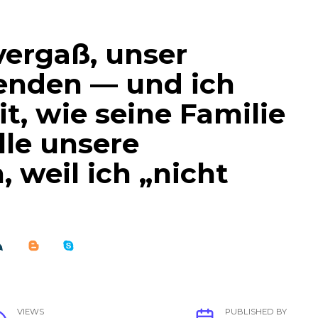
vergaß, unser
enden — und ich
it, wie seine Familie
lle unsere
 weil ich „nicht
VIEWS
PUBLISHED BY