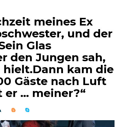
chzeit meines Ex
bschwester, und der
Sein Glas
 er den Jungen sah,
 hielt.Dann kam die
300 Gäste nach Luft
t er … meiner?“