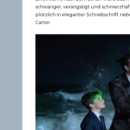
schwanger, verängstigt und schmerzhaft
plötzlich in eleganter Schreibschrift n
Carter.