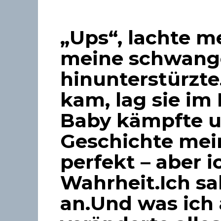
„Ups“, lachte m
meine schwange
hinunterstürzte
kam, lag sie im
Baby kämpfte u
Geschichte mei
perfekt – aber i
Wahrheit.Ich sa
an.Und was ich 