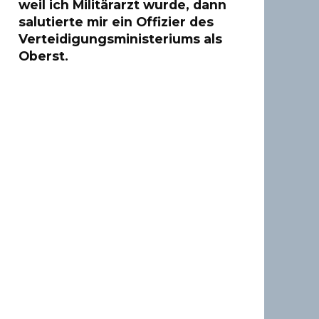
weil ich Militärarzt wurde, dann
salutierte mir ein Offizier des
Verteidigungsministeriums als
Oberst.