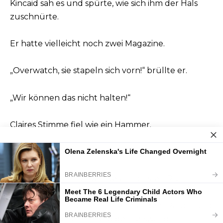
Kincaid sah es und spürte, wie sich ihm der Hals
zuschnürte.
Er hatte vielleicht noch zwei Magazine.
„Overwatch, sie stapeln sich vorn!“ brüllte er.
„Wir können das nicht halten!“
Claires Stimme fiel wie ein Hammer.
„Dann beende ich es.“
Sie richtete sich für den gefährlichsten Run
überhaupt aus — geradewegs durchs Tal zur
Engstelle, mit Eigenen hinter orangem Rauch und
Feinden zwischen ihr und der Felswand.