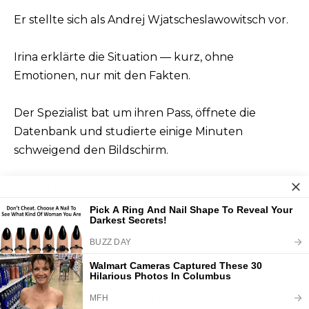
Er stellte sich als Andrej Wjatscheslawowitsch vor.
Irina erklärte die Situation — kurz, ohne
Emotionen, nur mit den Fakten.
Der Spezialist bat um ihren Pass, öffnete die
Datenbank und studierte einige Minuten
schweigend den Bildschirm.
„Tatsächlich gibt es einen Antrag.“
„Er wurde online über die mobile App gestellt.“
„Die Daten stimmen mit Ihren überein, aber es gibt
eine Besonderheit — der Antrag wurde nicht von
Ihrem verknüpften Gerät aus eingereicht.“