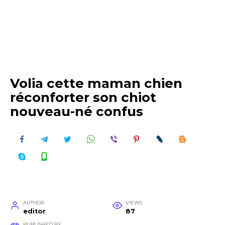
Volia cette maman chien
réconforter son chiot
nouveau-né confus
AUTHOR
VIEWS
editor
87
PUBLISHED BY