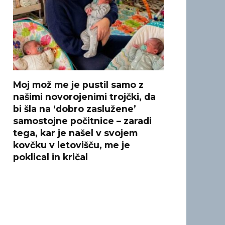
Moj mož me je pustil samo z
našimi novorojenimi trojčki, da
bi šla na ‘dobro zaslužene’
samostojne počitnice – zaradi
tega, kar je našel v svojem
kovčku v letovišču, me je
poklical in kričal