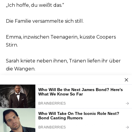
„Ich hoffe, du weißt das.“
Die Familie versammelte sich still.
Emma, inzwischen Teenagerin, küsste Coopers
Stirn.
Sarah kniete neben ihnen, Tränen liefen ihr über
die Wangen.
Cooper sah sie alle noch einmal an – diese Augen
voller Weisheit – und seufzte leise zufrieden.
Er ging friedlich von ihnen, umgeben von Liebe.
Einige Tage später hielt die Stadt eine Gedenkfeier