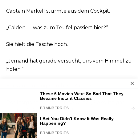
Captain Markell stürmte aus dem Cockpit.
„Calden — was zum Teufel passiert hier?“
Sie hielt die Tasche hoch.
„Jemand hat gerade versucht, uns vom Himmel zu
holen.“
Ein Raunen ging durch die Kabine.
Der festgehaltene Mann spuckte: „Sie sollte gar
nicht auf diesem Flug sein!“
Rheas Blut wurde eiskalt.