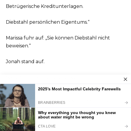
Betrügerische Kreditunterlagen.
Diebstahl persönlichen Eigentums.“
Marissa fuhr auf: „Sie können Diebstahl nicht
beweisen.“
Jonah stand auf.
Seine Stimme zitterte, aber sie hielt.
„Ich habe gesehen, wie du das Armband, die
Rubinbrosche und Grandpas Uhr genommen hast.
Ich habe aufgenommen, wie du vor Tante Lisa
damit geprahlt hast.“