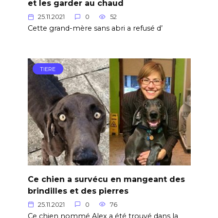
et les garder au chaud
25.11.2021
0
52
Cette grand-mère sans abri a refusé d’
TIERE
Ce chien a survécu en mangeant des
brindilles et des pierres
25.11.2021
0
76
Ce chien nommé Alex a été trouvé dans la