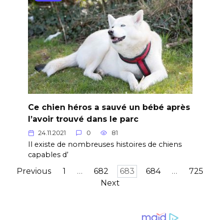
Ce chien héros a sauvé un bébé après
l’avoir trouvé dans le parc
24.11.2021
0
81
Il existe de nombreuses histoires de chiens
capables d’
Posts
Previous
1
…
682
683
684
…
725
pagination
Next