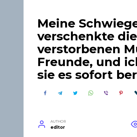
Meine Schwieg
verschenkte di
verstorbenen Mu
Freunde, und ic
sie es sofort be
AUTHOR
editor