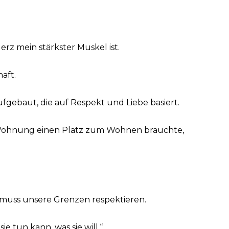
erz mein stärkster Muskel ist.
aft.
ebaut, die auf Respekt und Liebe basiert.
er Wohnung einen Platz zum Wohnen brauchte,
ie muss unsere Grenzen respektieren.
e tun kann, was sie will.“