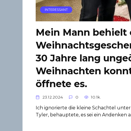
INTERESSANT
Mein Mann behielt 
Weihnachtsgeschen
30 Jahre lang ungeö
Weihnachten konnt
öffnete es.
23.12.2024
0
10.1k.
Ich ignorierte die kleine Schachtel un
Tyler, behauptete, es sei ein Andenken an