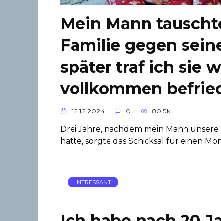
Mein Mann tauschte
Familie gegen seine
später traf ich sie 
vollkommen befrie
12.12.2024
0
80.5k.
Drei Jahre, nachdem mein Mann unsere F
hatte, sorgte das Schicksal für einen Mo
INTRESSANT
Ich habe nach 20 J