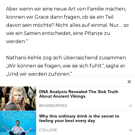
Aber wenn wir eine neue Art von Familie machen,
können wir Grace dann fragen, ob sie ein Teil
davon sein möchte? Nicht alles auf einmal. Nur… so
wie ein Samen entscheidet, eine Pflanze zu
werden.“
Nathans Kehle zog sich überraschend zusammen.
„Wir können sie fragen, wie sie sich fühlt“, sagte er.
„Und wir werden zuhören.“
Das taten sie. Grace hörte ebenfalls zu, mit
gefalteten Händen im Schoß, während die Sonne
durch das Fenster fiel und ein buntes Glasvogel-
Muster auf den Boden warf.
„Lasst uns weiterwachsen mit dem, was wir